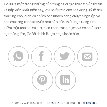
Co88
là một trong những nền tảng cá cược trực tuyến uy tín
và hấp dẫn nhất hiện nay, với nhiều trò chơi đa dạng, tỷ lệ trả
thưởng cao, dịch vụ chăm sóc khách hàng chuyên nghiệp và
các chương trình khuyến mãi hấp dẫn. Nếu bạn đang tìm
kiếm một nhà cái cá cược an toàn, minh bạch và có nhiều cơ
hội thắng lớn,
Co88
chính là lựa chọn hoàn hảo.
This entry was posted in
Uncategorized
. Bookmark the
permalink
.