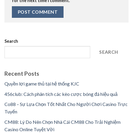
for the next time I comment.
Search
SEARCH
Recent Posts
Quyền lợi game thủ tại hệ thống KJC
456club: Cách phân tích các kèo cược bóng đá hiệu quả
Co88 – Sự Lựa Chọn Tốt Nhất Cho Người Chơi Casino Trực
Tuyến
CM88: Lý Do Nên Chọn Nhà Cái CM88 Cho Trải Nghiệm
Casino Online Tuyệt Vời