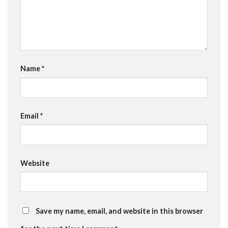
Name
*
Email
*
Website
Save my name, email, and website in this browser