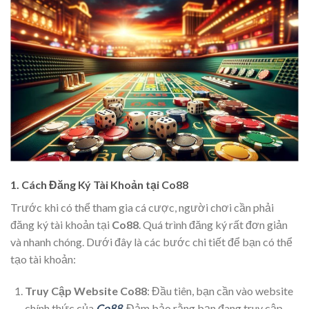
1. Cách Đăng Ký Tài Khoản tại Co88
Trước khi có thể tham gia cá cược, người chơi cần phải
đăng ký tài khoản tại
Co88
. Quá trình đăng ký rất đơn giản
và nhanh chóng. Dưới đây là các bước chi tiết để bạn có thể
tạo tài khoản:
Truy Cập Website Co88
: Đầu tiên, bạn cần vào website
chính thức của
Co88
. Đảm bảo rằng bạn đang truy cập