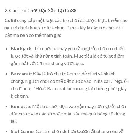
2. Các Trò Chơi Đặc Sắc Tại Co88
Co88
cung cấp một loạt các trò chơi cá cược trực tuyến cho
người chơi thỏa sức lựa chọn. Dưới đây là các trò chơi nổi
bật mà bạn có thể tham gia:
Blackjack
: Trò chơi bài này yêu cầu người chơi có chiến
lược tốt và khả năng tính toán. Mục tiêu là có tổng điểm
gần nhất với 21 mà không vượt quá.
Baccarat
: Đây là trò chơi cá cược dễ chơi và nhanh
chóng. Người chơi có thể đặt cược vào “Nhà cái”, “Người
chơi” hoặc “Hòa”. Baccarat luôn mang lại những phút giây
kịch tính.
Roulette
: Một trò chơi dựa vào vận may, nơi người chơi
đặt cược vào các số hoặc màu sắc mà quả bóng sẽ dừng
lại.
Slot Game
: Các trò chơi slot tại
Co88
rất phong phú về